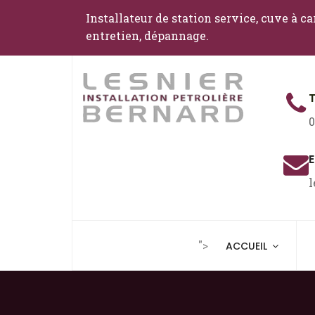
Installateur de station service, cuve à c
entretien, dépannage.
0
E
l
">
ACCUEIL